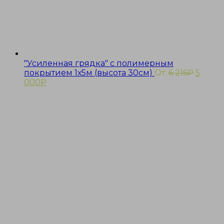
"Усиленная грядка" с полимерным
покрытием 1х5м (высота 30см)
От:
6 216
₽
5
000
₽