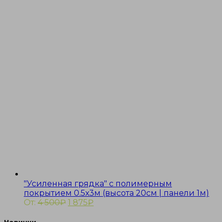
"Усиленная грядка" с полимерным
покрытием 0.5х3м (высота 20см | панели 1м)
От:
4 500
₽
1 875
₽
Новинки