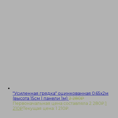
"Усиленная грядка" оцинкованная 0.65х2м
(высота 15см | панели 1м)
2 280
₽
Первоначальная цена составляла 2 280₽.
1
210
₽
Текущая цена: 1 210₽.